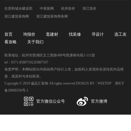
住房和城乡建设部
中装新网
杭州造价
浙江造价
浙江建筑装饰网
浙江建筑装饰商务网
首页
询报价
逛建材
找装修
寻设计
选工友
看攻略
关于我们
联系地址：杭州市西湖区文三西路499号西溪锋尚苑1-111室
tel：0571-85807102,85807107
免责声明：本网站部分内容由用户自行上传，如权利人发现存在误传其作品情
形，请及时与本站联系。
Copyright © 2019 诚品汇装饰 All rights reserved.DESIGN BY :
WEETOP
浙ICP
备20000356号-1
官方微信公众号
官方微博