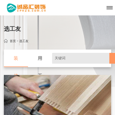
选工友
首页 > 选工友
装
用
修
工
工
需
人
求