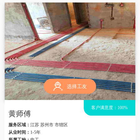
选择工友
客户满意度：100%
黄师傅
服务区域：
江苏 苏州市 市辖区
从业时间：
1-5年
所属工种：
电工